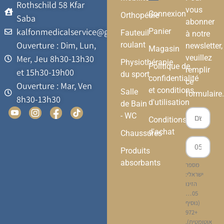
Rothschild 58 Kfar
vous
Connexion
Orthopédie
Saba
abonner
kalfonmedicalservice@gmail.com
Panier
Fauteuil
à notre
Ouverture : Dim, Lun,
roulant
newsletter,
Magasin
veuillez
Mer, Jeu 8h30-13h30
Physiothérapie
Politique de
remplir
et 15h30-19h00
du sport
confidentialité
ce
Ouverture : Mar, Ven
et conditions
Salle
formulaire.
8h30-13h30
d'utilisation
de Bain
- WC
Conditions
d'achat
Chaussures
Produits
absorbants
מספר
ישראלי:
הזינו
05…
(נוסיף
+972
אוטומטית).