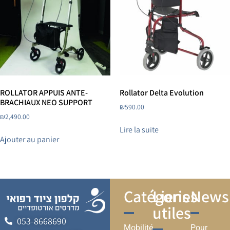
ROLLATOR APPUIS ANTE-
Rollator Delta Evolution
BRACHIAUX NEO SUPPORT
₪
590.00
₪
2,490.00
Lire la suite
Ajouter au panier
Catégories
Liens
Newsl
utiles
053-8668690
Mobilité
Pour