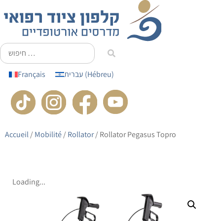
principal
Français
עברית
(
Hébreu
)
Accueil
/
Mobilité
/
Rollator
/ Rollator Pegasus Topro
Loading...