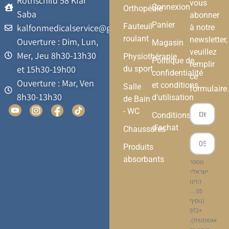
Rothschild 58 Kfar
vous
Connexion
Orthopédie
Saba
abonner
Panier
Fauteuil
kalfonmedicalservice@gmail.com
à notre
roulant
newsletter,
Ouverture : Dim, Lun,
Magasin
veuillez
Mer, Jeu 8h30-13h30
Physiothérapie
Politique de
remplir
et 15h30-19h00
du sport
confidentialité
ce
Ouverture : Mar, Ven
et conditions
Salle
formulaire.
8h30-13h30
d'utilisation
de Bain
- WC
Conditions
d'achat
Chaussures
Produits
absorbants
מספר
ישראלי:
הזינו
05…
(נוסיף
+972
אוטומטית).