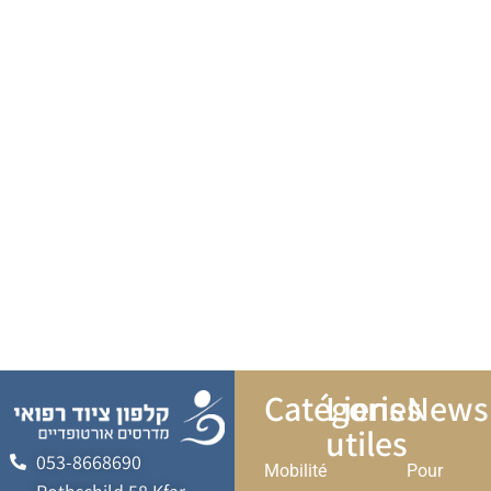
Catégories
Liens
Newsl
utiles
053-8668690
Mobilité
Pour