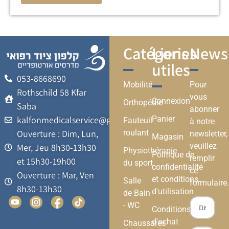
Catégories
Liens
Newsl
utiles
053-8668690
Mobilité
Pour
Rothschild 58 Kfar
vous
Connexion
Orthopédie
Saba
abonner
kalfonmedicalservice@gmail.com
Panier
Fauteuil
à notre
Ouverture : Dim, Lun,
roulant
newsletter,
Magasin
veuillez
Mer, Jeu 8h30-13h30
Physiothérapie
Politique de
remplir
et 15h30-19h00
du sport
confidentialité
ce
Ouverture : Mar, Ven
et conditions
Salle
formulaire.
8h30-13h30
d'utilisation
de Bain
- WC
Conditions
d'achat
Chaussures