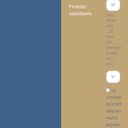
Produits
absorbants
מספר
ישראלי:
הזינו
05…
(נוסיף
+972
אוטומטית).
מותר גם
להזין
+972…
אני
מסכים/ה
למדיניות
הפרטיות
ולתנאי
השימוש