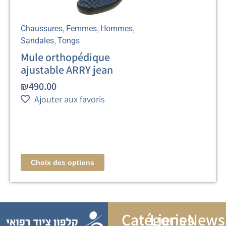
,
,
,
Chaussures
Femmes
Hommes
,
Sandales
Tongs
Mule orthopédique
ajustable ARRY jean
₪
490.00
Ajouter aux favoris
Choix des options
Catégories
Liens
Newsl