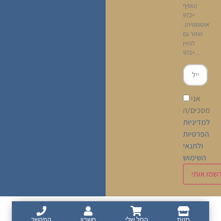
(נוסיף
+972
אוטומטית).
מותר גם
להזין
+972…
אני
מסכים/ה
למדיניות
הפרטיות
ולתנאי
השימוש
Français
עברית
(
Hébreu
)
חנות
הסל שלי
חשבון
התקשר