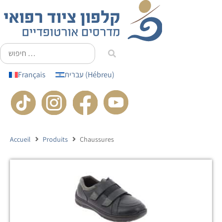
principal
Français
עברית
(
Hébreu
)
Accueil
Produits
Chaussures