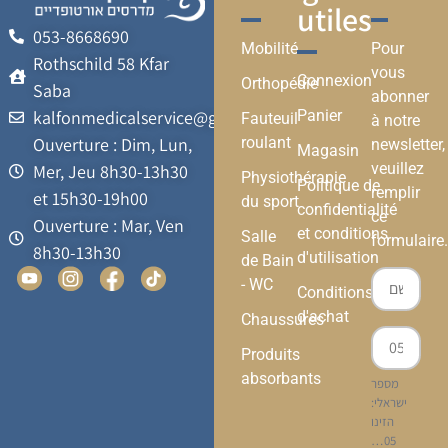
utiles
053-8668690
Mobilité
Pour
Rothschild 58 Kfar
vous
Connexion
Orthopédie
Saba
abonner
kalfonmedicalservice@gmail.com
Panier
Fauteuil
à notre
Ouverture : Dim, Lun,
roulant
newsletter,
Magasin
veuillez
Mer, Jeu 8h30-13h30
Physiothérapie
Politique de
remplir
et 15h30-19h00
du sport
confidentialité
ce
Ouverture : Mar, Ven
et conditions
Salle
formulaire.
8h30-13h30
d'utilisation
de Bain
- WC
Conditions
d'achat
Chaussures
Produits
absorbants
מספר
ישראלי:
הזינו
05…