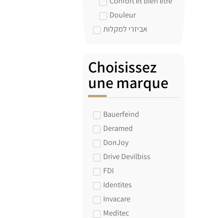
Confort et bien être
Douleur
אביזרי למקלות
Choisissez
une marque
Bauerfeind
Deramed
DonJoy
Drive Devilbiss
FDI
Identites
Invacare
Meditec