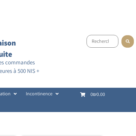
aison
uite
les commandes
eures à 500 NIS +
cation
Incontinence
0
₪0.00