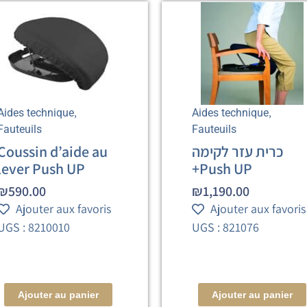
,
,
Aides technique
Aides technique
Fauteuils
Fauteuils
Coussin d’aide au
כרית עזר לקימה
lever Push UP
+Push UP
₪
590.00
₪
1,190.00
Ajouter aux favoris
Ajouter aux favoris
UGS : 8210010
UGS : 821076
Ajouter au panier
Ajouter au panier