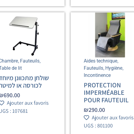
,
,
,
Chambre
Fauteuils
Aides technique
,
,
Table de lit
Fauteuils
Hygiène
Incontinence
שולחן מתכוונן מיוחד
PROTECTION
לכורסה או למיטה
IMPERMÉABLE
₪
690.00
POUR FAUTEUIL
Ajouter aux favoris
₪
290.00
UGS : 107681
Ajouter aux favoris
UGS : 801100