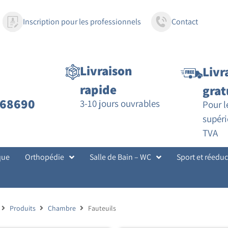
Inscription pour les professionnels
Contact
Livraison
Livr
rapide
grat
68690
3-10 jours ouvrables
Pour 
supéri
TVA
que
Orthopédie
Salle de Bain – WC
Sport et réedu
Produits
Chambre
Fauteuils