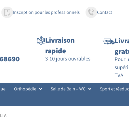
Inscription pour les professionnels
Contact
Livraison
Livr
rapide
grat
68690
3-10 jours ouvrables
Pour 
supéri
TVA
que
Orthopédie
Salle de Bain – WC
Sport et réedu
LTA