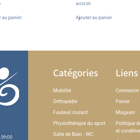
0
₪
210.00
r au panier
Ajouter au panier
Catégories
Liens 
Mobilité
Connexion
Orthopédie
Panier
Fauteuil roulant
Magasin
Physiothérapie du sport
Politique d
et conditio
Salle de Bain - WC
-19h00