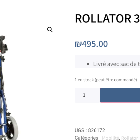
ROLLATOR 3
₪
495.00
Livré avec sac de
1 en stock (peut être commandé)
UGS :
826172
Mobilité
Rollator
Catégories :
,