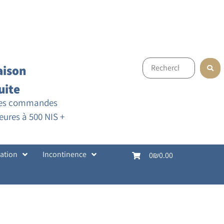
aison
uite
les commandes
eures à 500 NIS +
cation
Incontinence
0
₪0.00