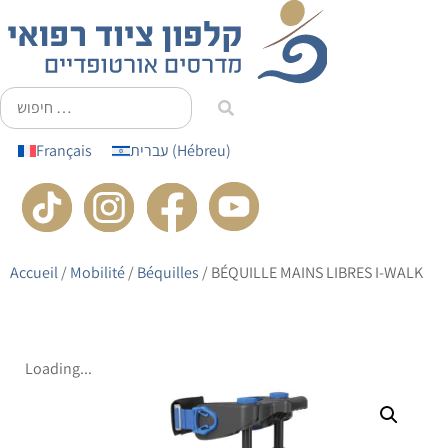
principal
Français
עברית
(
Hébreu
)
Accueil
/
Mobilité
/
Béquilles
/ BÉQUILLE MAINS LIBRES I-WALK
Loading...