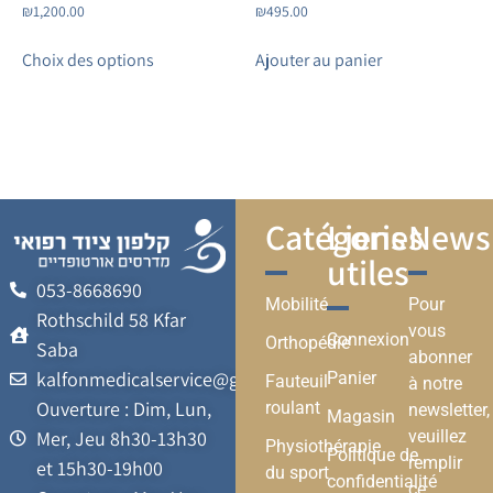
₪
1,200.00
₪
495.00
Choix des options
Ajouter au panier
Catégories
Liens
Newsl
utiles
053-8668690
Mobilité
Pour
Rothschild 58 Kfar
vous
Connexion
Orthopédie
Saba
abonner
kalfonmedicalservice@gmail.com
Panier
Fauteuil
à notre
Ouverture : Dim, Lun,
roulant
newsletter,
Magasin
veuillez
Mer, Jeu 8h30-13h30
Physiothérapie
Politique de
remplir
et 15h30-19h00
du sport
confidentialité
ce