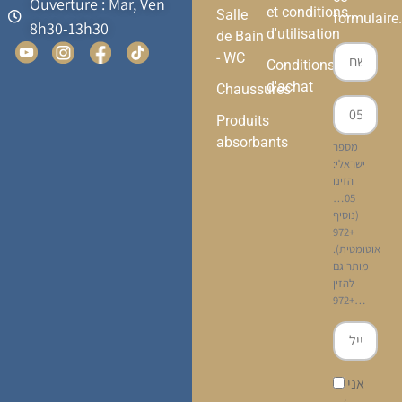
Ouverture : Mar, Ven
et conditions
Salle
formulaire.
8h30-13h30
d'utilisation
de Bain
- WC
Conditions
d'achat
Chaussures
Produits
absorbants
מספר
ישראלי:
הזינו
05…
(נוסיף
+972
אוטומטית).
מותר גם
להזין
+972…
אני