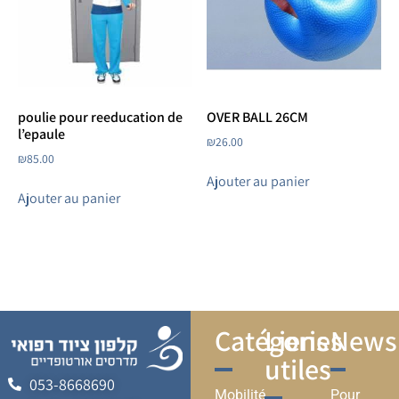
poulie pour reeducation de
OVER BALL 26CM
l’epaule
₪
26.00
₪
85.00
Ajouter au panier
Ajouter au panier
Catégories
Liens
Newsl
utiles
053-8668690
Mobilité
Pour