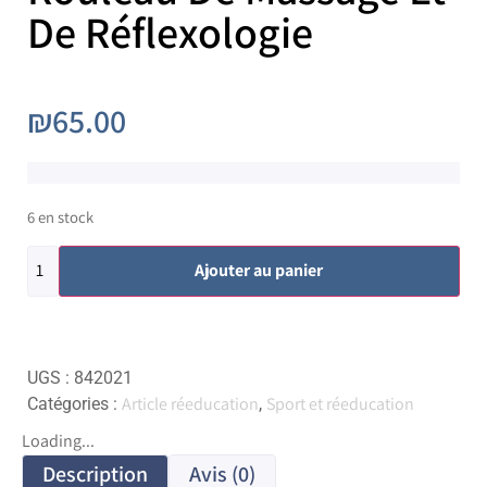
De Réflexologie
₪
65.00
6 en stock
Ajouter au panier
UGS :
842021
Article réeducation
Sport et réeducation
Catégories :
,
Loading...
Description
Avis (0)