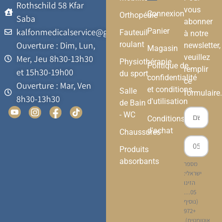
Rothschild 58 Kfar
vous
Connexion
Orthopédie
Saba
abonner
kalfonmedicalservice@gmail.com
Panier
Fauteuil
à notre
Ouverture : Dim, Lun,
roulant
newsletter,
Magasin
veuillez
Mer, Jeu 8h30-13h30
Physiothérapie
Politique de
remplir
et 15h30-19h00
du sport
confidentialité
ce
Ouverture : Mar, Ven
et conditions
Salle
formulaire.
8h30-13h30
d'utilisation
de Bain
- WC
Conditions
d'achat
Chaussures
Produits
absorbants
מספר
ישראלי:
הזינו
05…
(נוסיף
+972
אוטומטית).