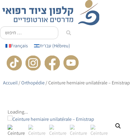
principal
Français
עברית
(
Hébreu
)
Accueil
/
Orthopédie
/ Ceinture herniaire unilatérale – Ernistrap
Loading...