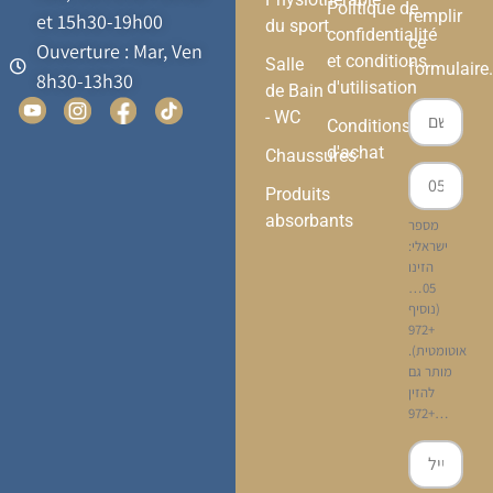
Politique de
remplir
et 15h30-19h00
du sport
confidentialité
ce
Ouverture : Mar, Ven
et conditions
Salle
formulaire.
8h30-13h30
d'utilisation
de Bain
- WC
Conditions
d'achat
Chaussures
Produits
absorbants
מספר
ישראלי:
הזינו
05…
(נוסיף
+972
אוטומטית).
מותר גם
להזין
+972…