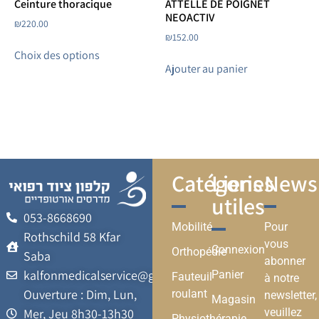
Ceinture thoracique
ATTELLE DE POIGNET
NEOACTIV
₪
220.00
₪
152.00
Choix des options
Ajouter au panier
Catégories
Liens
Newsl
utiles
053-8668690
Mobilité
Pour
Rothschild 58 Kfar
vous
Connexion
Orthopédie
Saba
abonner
kalfonmedicalservice@gmail.com
Panier
Fauteuil
à notre
Ouverture : Dim, Lun,
roulant
newsletter,
Magasin
veuillez
Mer, Jeu 8h30-13h30
Physiothérapie