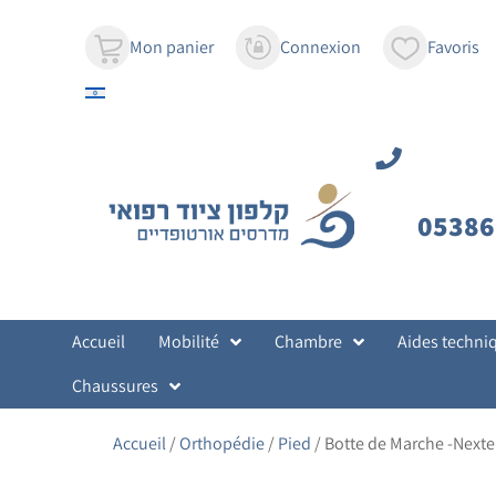
contenu
principal
Mon panier
Connexion
Favoris
05386
Accueil
Mobilité
Chambre
Aides techni
Chaussures
Accueil
/
Orthopédie
/
Pied
/ Botte de Marche -Nexte