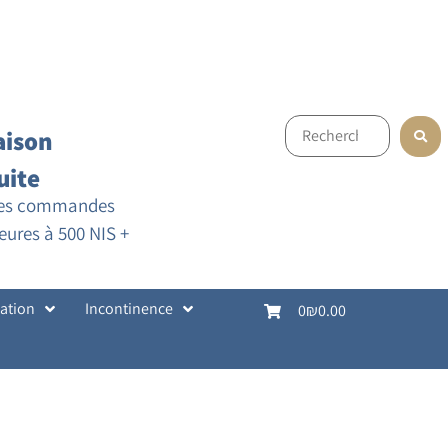
aison
uite
les commandes
eures à 500 NIS +
cation
Incontinence
0
₪0.00