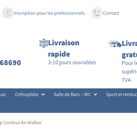
Inscription pour les professionnels
Contact
Livraison
Livr
rapide
grat
68690
3-10 jours ouvrables
Pour 
supéri
TVA
que
Orthopédie
Salle de Bain – WC
Sport et réedu
p Contour Air Walker