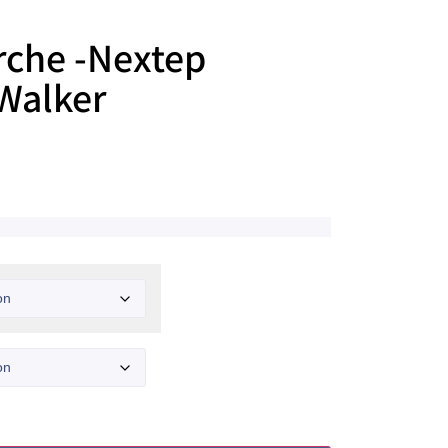
rche -Nextep
 Walker