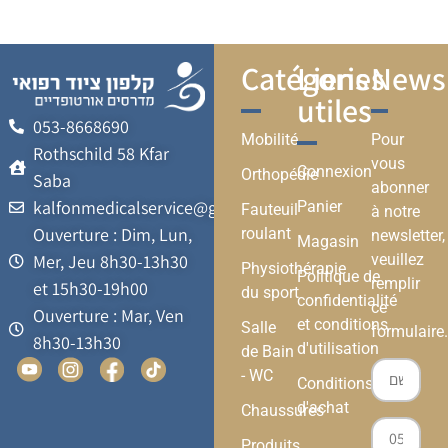
Catégories
Liens
Newsl
utiles
053-8668690
Mobilité
Pour
Rothschild 58 Kfar
vous
Connexion
Orthopédie
Saba
abonner
kalfonmedicalservice@gmail.com
Panier
Fauteuil
à notre
Ouverture : Dim, Lun,
roulant
newsletter,
Magasin
veuillez
Mer, Jeu 8h30-13h30
Physiothérapie
Politique de
remplir
et 15h30-19h00
du sport
confidentialité
ce
Ouverture : Mar, Ven
et conditions
Salle
formulaire.
8h30-13h30
d'utilisation
de Bain
- WC
Conditions
d'achat
Chaussures
Produits