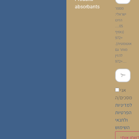
absorbants
מספר
ישראלי:
הזינו
05…
(נוסיף
+972
אוטומטית).
מותר גם
להזין
+972…
אני
מסכים/ה
למדיניות
הפרטיות
ולתנאי
השימוש