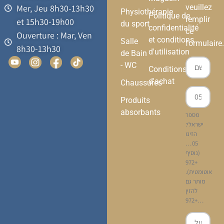
veuillez
Mer, Jeu 8h30-13h30
Physiothérapie
Politique de
remplir
et 15h30-19h00
du sport
confidentialité
ce
Ouverture : Mar, Ven
et conditions
Salle
formulaire.
8h30-13h30
d'utilisation
de Bain
- WC
Conditions
d'achat
Chaussures
Produits
absorbants
מספר
ישראלי:
הזינו
05…
(נוסיף
+972
אוטומטית).
מותר גם
להזין
+972…