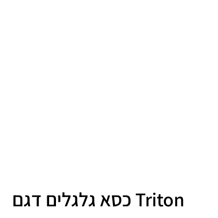
כסא גלגלים דגם Triton