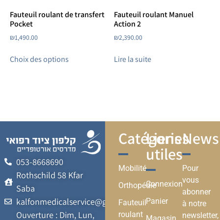
Fauteuil roulant de transfert
Fauteuil roulant Manuel
Pocket
Action 2
₪
1,490.00
₪
2,390.00
Choix des options
Lire la suite
Catégories
Liens
Newsl
utiles
053-8668690
Mobilité
Pour
Rothschild 58 Kfar
vous
Connexion
Orthopédie
Saba
abonner
kalfonmedicalservice@gmail.com
Panier
Fauteuil
à notre
Ouverture : Dim, Lun,
roulant
newsletter,
Magasin