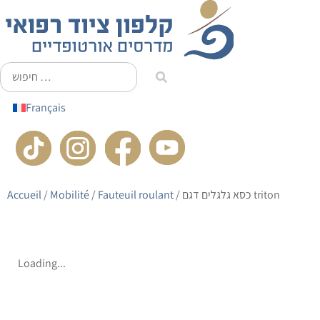
principal
Français
Accueil
/
Mobilité
/
Fauteuil roulant
/ כסא גלגלים דגם triton
Loading...