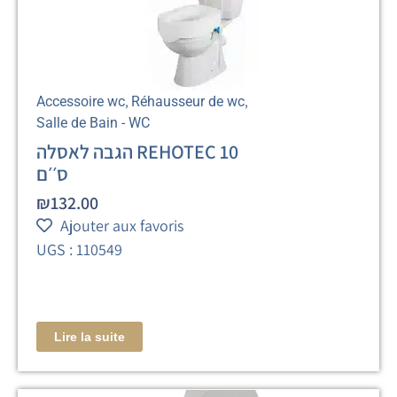
,
,
Accessoire wc
Réhausseur de wc
Salle de Bain - WC
הגבה לאסלה REHOTEC 10
ס׳׳ם
₪
132.00
Ajouter aux favoris
UGS : 110549
Lire la suite