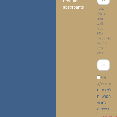
Produits
absorbants
מספר
ישראלי:
הזינו
05…
(נוסיף
+972
אוטומטית).
מותר גם
להזין
+972…
אני
מסכים/ה
למדיניות
הפרטיות
ולתנאי
השימוש