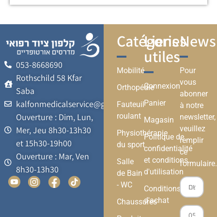
Catégories
Liens
Newsl
utiles
053-8668690
Mobilité
Pour
Rothschild 58 Kfar
vous
Connexion
Orthopédie
Saba
abonner
kalfonmedicalservice@gmail.com
Panier
Fauteuil
à notre
Ouverture : Dim, Lun,
roulant
newsletter,
Magasin
veuillez
Mer, Jeu 8h30-13h30
Physiothérapie
Politique de
remplir
et 15h30-19h00
du sport
confidentialité
ce
Ouverture : Mar, Ven
et conditions
Salle
formulaire.
8h30-13h30
d'utilisation
de Bain
- WC
Conditions
d'achat
Chaussures