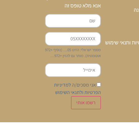
אנא מלא טופס זה
נה
יות ותנאי שימוש
מספר ישראלי: הזינו 05… (נוסיף +972
אוטומטית). מותר גם להזין +972…
אני מסכים/ה
למדיניות
הפרטיות ולתנאי השימוש