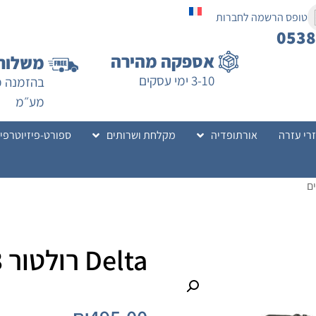
טופס הרשמה לחברות
053
אספקה מהירה
משלוח 
3-10 ימי עסקים
מע״מ
רי עזרה
אורתופדיה
מקלחת ושרותים
ספורט-פיזיוטרפי
Delta רולטור 3 גלגלים