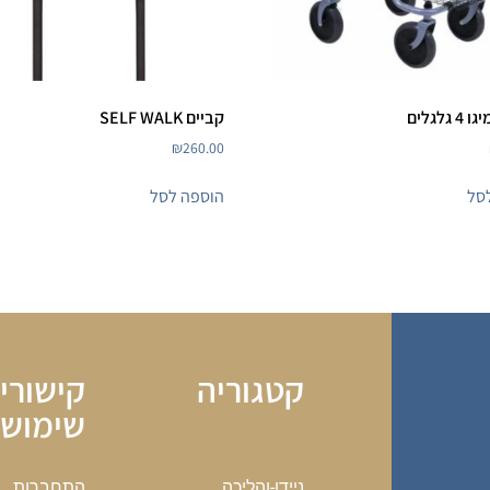
גלגלים
קביים SELF WALK
₪
260.00
סל
הוספה לסל
קטגוריה
קישורי
שימושי
התחברות
ניידו-והליכה