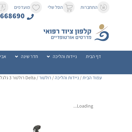
לתוכן
התחברות
הסל שלי
מועדפים
8668690
דף הבית
ניידות והליכה
חדר שינה
אביז
עמוד הבית
/
ניידות והליכה
/
רולטור
/ Delta רולטור 3 גלגלים
Loading...