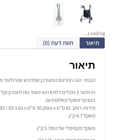
Loading...
תיאור
חוות דעת (0)
תיאור
הבנתי. הנה התרגום המעודכן שמדגיש שהרולטור מא
הרולטור 3 גלגלים דלתא הוא מאוד נוח לתמרון וקל לקיפול שטוח. מתאים לשימוש פנימי וחיצוני בזכות גלגליו הגדולים בקוטר 17.5 ס”מ. מגיע עם תיק נשיאה נשלף. צבע כחול.
דגם קל משקל מאלומיניום.
מידות: רוחב 61 ס”מ x עומק 56 ס”מ x גובה 83 / 93 ס”מ
משקל 4.7 ק”ג.
משקל מקסימלי של הסל: 5 ק”ג