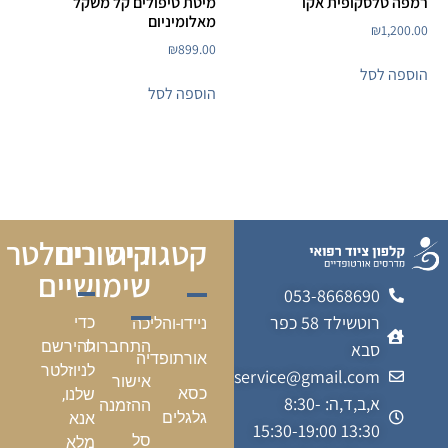
רמפה טלסקופית אקו
מיטת טיפולים קל משקל
מאלומיניום
₪
1,200.00
₪
899.00
הוספה לסל
הוספה לסל
קטגוריה
קישורים
ניוזלטר
שימושיים
053-8668690
רוטשילד 58 כפר
כדי
ניידו-והליכה
התחברות
להירשם
סבא
אורתופדיה
לניוזלטר
kalfonmedicalservice@gmail.com
אישור
כסא
שלנו,
א,ב,ד,ה: 8:30-
ההזמנה
גלגלים
אנא
13:30 15:30-19:00
סל
מלא