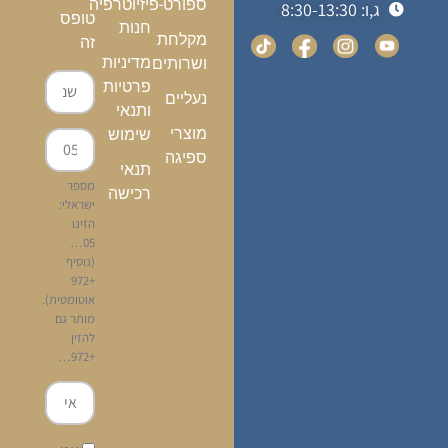
ספורט-פיזיוטרפיה
ג,ו: 8:30-13:30
טופס
חנות
מקלחת
זה
מדיניות
ושרותים
פרטיות
נעליים
ותנאי
מוצרי
שימוש
ספיגה
תנאי
מספר
רכישה
ישראלי:
הזינו
05…
(נוסיף
+972
אוטומטית).
מותר גם
להזין
+972…