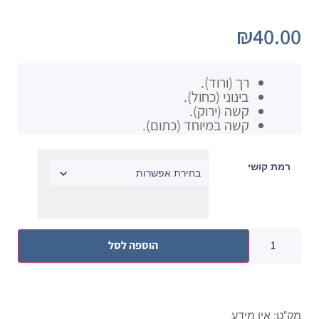
₪
40.00
רך (ורוד).
בינוני (כחול).
קשה (ירוק).
קשה במיוחד (כתום).
רמת קושי
הוספה לסל
מק"ט:
אין מידע