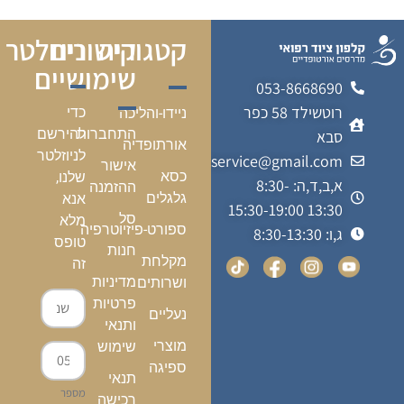
קטגוריה
קישורים
ניוזלטר
שימושיים
053-8668690
רוטשילד 58 כפר
כדי
ניידו-והליכה
התחברות
להירשם
סבא
אורתופדיה
לניוזלטר
kalfonmedicalservice@gmail.com
אישור
כסא
שלנו,
א,ב,ד,ה: 8:30-
ההזמנה
גלגלים
אנא
13:30 15:30-19:00
סל
מלא
ספורט-פיזיוטרפיה
ג,ו: 8:30-13:30
טופס
חנות
מקלחת
זה
מדיניות
ושרותים
פרטיות
נעליים
ותנאי
מוצרי
שימוש
ספיגה
תנאי
מספר
רכישה