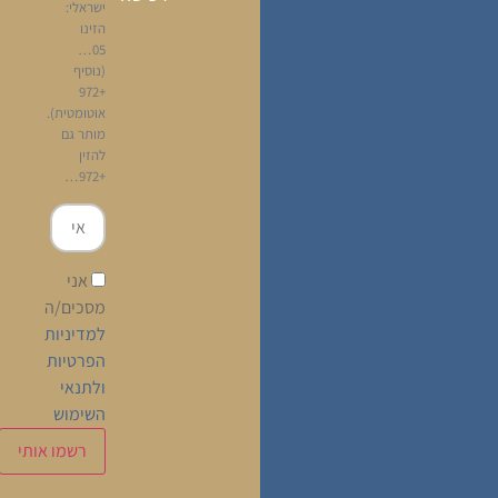
ישראלי:
הזינו
05…
(נוסיף
+972
אוטומטית).
מותר גם
להזין
+972…
אני
מסכים/ה
למדיניות
הפרטיות
ולתנאי
השימוש