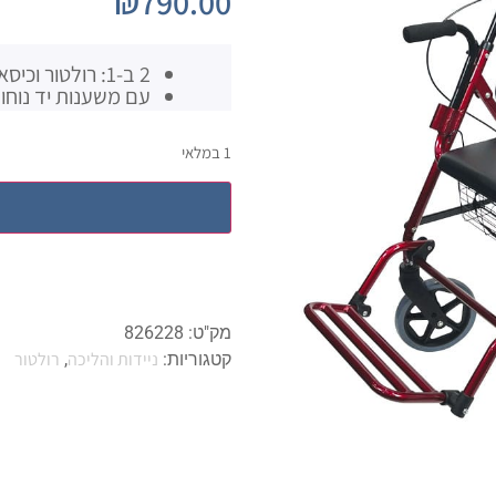
₪
790.00
2 ב-1: רולטור וכיסא העברה
עם משענות יד נוחו
1 במלאי
מק"ט:
826228
ניידות והליכה
רולטור
קטגוריות:
,