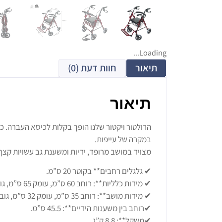
Loading...
תיאור
חוות דעת (0)
תיאור
הרולטור ויקטור שלנו הופך בקלות לכיסא העברה. כ
במקרה של עייפות.
מצויד במושב מרופד, ידיות ומשענת גב עשויות קצ
✔ גלגלים רחבים** בקוטר 20 ס”מ.
✔ מידות כלליות**: רוחב 60 ס”מ, עומק 65 ס”מ, גובה ידיות 78-89 ס”מ (6 מצבים).
✔ מידות מושב**: רוחב 35 ס”מ, עומק 32 ס”מ, גובה 52 ס”מ.
✔רוחב בין משענות הידיים**: 45.5 ס”מ.
✔משקל**: 8.8 ק”ג.