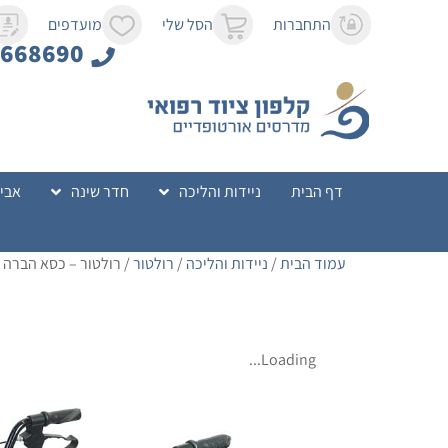
לתוכן
התחברות
הסל שלי
מועדפים
8668690
דף הבית
ניידות והליכה
חדר שינה
אביז
עמוד הבית
/
ניידות והליכה
/
רולטור
/ רולטור – כסא הברה VICTOR
Loading...