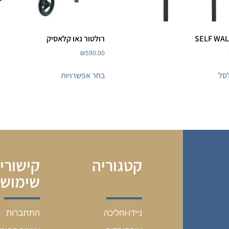
רולטור נאו קלאסיק
₪
590.00
סל
בחר אפשרויות
קטגוריה
קישורי
שימושי
התחברות
ניידו-והליכה