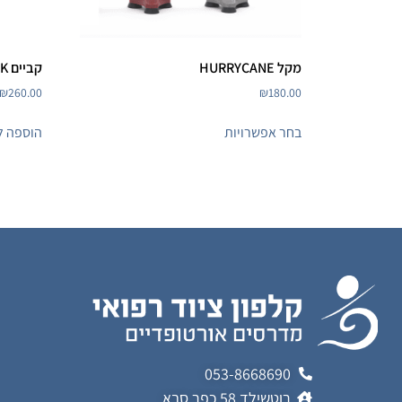
מקל HURRYCANE
קביים SELF WALK
₪
260.00
₪
180.00
בחר אפשרויות
הוספה ל
053-8668690
רוטשילד 58 כפר סבא