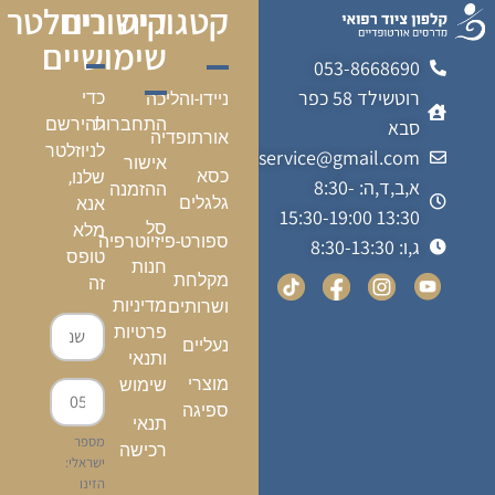
קטגוריה
קישורים
ניוזלטר
שימושיים
053-8668690
רוטשילד 58 כפר
כדי
ניידו-והליכה
התחברות
להירשם
סבא
אורתופדיה
לניוזלטר
kalfonmedicalservice@gmail.com
אישור
כסא
שלנו,
א,ב,ד,ה: 8:30-
ההזמנה
גלגלים
אנא
13:30 15:30-19:00
סל
מלא
ספורט-פיזיוטרפיה
ג,ו: 8:30-13:30
טופס
חנות
מקלחת
זה
מדיניות
ושרותים
פרטיות
נעליים
ותנאי
מוצרי
שימוש
ספיגה
תנאי
מספר
רכישה
ישראלי:
הזינו