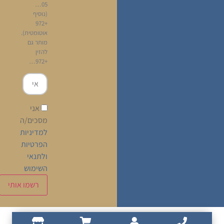
05…
(נוסיף
+972
אוטומטית).
מותר גם
להזין
+972…
אני
מסכים/ה
למדיניות
הפרטיות
ולתנאי
השימוש
Français
(
צרפתית
)
עברית