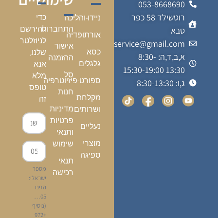
053-8668690
רוטשילד 58 כפר
כדי
ניידו-והליכה
התחברות
להירשם
סבא
אורתופדיה
לניוזלטר
kalfonmedicalservice@gmail.com
אישור
כסא
שלנו,
א,ב,ד,ה: 8:30-
ההזמנה
גלגלים
אנא
13:30 15:30-19:00
סל
מלא
ספורט-פיזיוטרפיה
ג,ו: 8:30-13:30
טופס
חנות
מקלחת
זה
מדיניות
ושרותים
פרטיות
נעליים
ותנאי
מוצרי
שימוש
ספיגה
תנאי
מספר
רכישה
ישראלי:
הזינו
05…
(נוסיף
+972