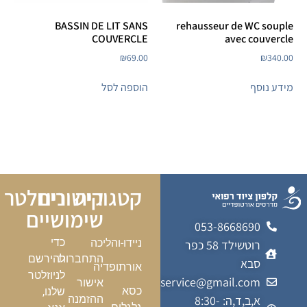
BASSIN DE LIT SANS
rehausseur de WC souple
COUVERCLE
avec couvercle
₪
69.00
₪
340.00
מידע נוסף
הוספה לסל
קטגוריה
קישורים
ניוזלטר
שימושיים
053-8668690
כדי
ניידו-והליכה
רוטשילד 58 כפר
התחברות
להירשם
סבא
אורתופדיה
לניוזלטר
kalfonmedicalservice@gmail.com
אישור
כסא
שלנו,
א,ב,ד,ה: 8:30-
ההזמנה