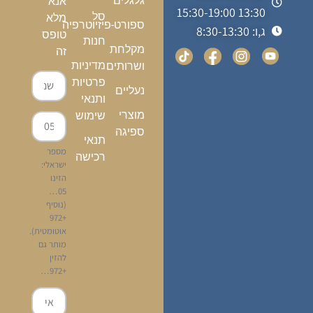
גלגלים
אנא
13:30 15:30-19:00
סל
מלא
ספורט-פיזיוטרפיה
ג,ו: 8:30-13:30
טופס
חנות
מקלחת
זה
מדיניות
ושרותים
פרטיות
נעליים
ותנאי
מוצרי
שימוש
ספיגה
תנאי
מספר
רכישה
ישראלי:
הזינו
05…
(נוסיף
+972
אוטומטית).
מותר גם
להזין
+972…