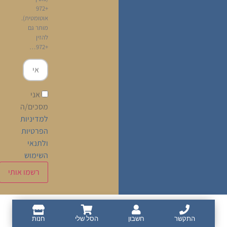
+972
אוטומטית).
מותר גם
להזין
+972…
אני
מסכים/ה
למדיניות
הפרטיות
ולתנאי
השימוש
Français
(
צרפתית
)
עברית
התקשר
חשבון
הסל שלי
חנות