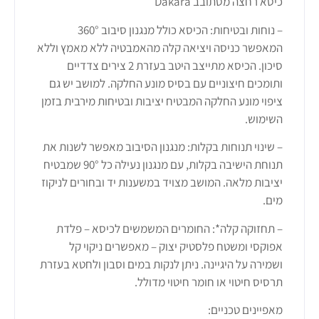
כיסא רחצה מסתובב Dakara
– נוחות ובטיחות: הכיסא כולל מנגנון סיבוב 360°
המאפשר כניסה ויציאה קלה מהאמבטיה ללא מאמץ וללא
סיכון. הכיסא מתייצב היטב בעזרת 2 צירים צדדיים
ותומכים חיצוניים עם בסיס מונע החלקה. למושב יש גם
ציפוי מונע החלקה המבטיח יציבות ובטיחות מירבית בזמן
השימוש.
– שינוי תנוחות בקלות: מנגנון הסיבוב מאפשר לשנות את
תנוחת הישיבה בקלות, עם מנגנון נעילה כל 90° שמבטיח
יציבות מלאה. המושב מצויד במשענות יד ובחורים לניקוז
מים.
– תחזוקה קלה*: החומרים המשמשים לכיסא – פלדת
אפוקסי ומשטח פלסטיק יצוק – מאפשרים ניקוי קל
ושמירה על היגיינה. ניתן לנקות במים וסבון ולחטא בעזרת
תרסיס חיטוי או חומר חיטוי מדולל.
מאפיינים טכניים: