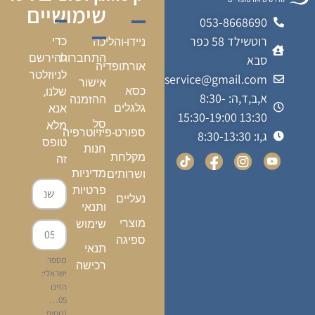
שימושיים
053-8668690
רוטשילד 58 כפר
כדי
ניידו-והליכה
התחברות
להירשם
סבא
אורתופדיה
לניוזלטר
kalfonmedicalservice@gmail.com
אישור
כסא
שלנו,
א,ב,ד,ה: 8:30-
ההזמנה
גלגלים
אנא
13:30 15:30-19:00
סל
מלא
ספורט-פיזיוטרפיה
ג,ו: 8:30-13:30
טופס
חנות
מקלחת
זה
מדיניות
ושרותים
פרטיות
נעליים
ותנאי
מוצרי
שימוש
ספיגה
תנאי
מספר
רכישה
ישראלי:
הזינו
05…
(נוסיף