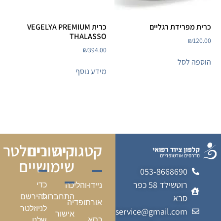
כרית מפרידת רגליים
כרית VEGELYA PREMIUM
THALASSO
₪
120.00
₪
394.00
הוספה לסל
מידע נוסף
קטגוריה
קישורים
ניוזלטר
שימושיים
053-8668690
רוטשילד 58 כפר
כדי
ניידו-והליכה
התחברות
להירשם
סבא
אורתופדיה
לניוזלטר
kalfonmedicalservice@gmail.com
אישור
כסא
שלנו,