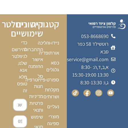
קטגוריה
קישורים
ניוזלטר
שימושיים
053-8668690
כדי
ניידו-והליכה
רוטשילד 58 כפר
התחברות
להירשם
סבא
אורתופדיה
לניוזלטר
kalfonmedicalservice@gmail.com
אישור
כסא
שלנו,
א,ב,ד,ה: 8:30-
ההזמנה
גלגלים
אנא
13:30 15:30-19:00
סל
מלא
ספורט-פיזיוטרפיה
ג,ו: 8:30-13:30
טופס
חנות
מקלחת
זה
מדיניות
ושרותים
פרטיות
נעליים
ותנאי
מוצרי
שימוש
ספיגה
תנאי