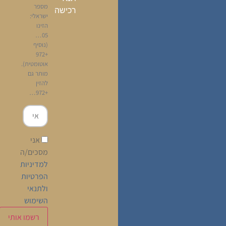
מספר
רכישה
ישראלי:
הזינו
05…
(נוסיף
+972
אוטומטית).
מותר גם
להזין
+972…
אני
מסכים/ה
למדיניות
הפרטיות
ולתנאי
השימוש