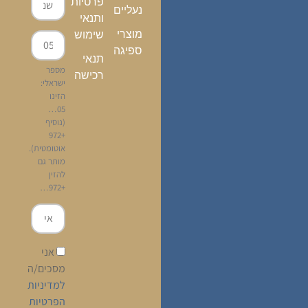
פרטיות
נעליים
ותנאי
מוצרי
שימוש
ספיגה
תנאי
מספר
רכישה
ישראלי:
הזינו
05…
(נוסיף
+972
אוטומטית).
מותר גם
להזין
+972…
אני
מסכים/ה
למדיניות
הפרטיות