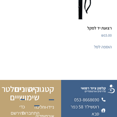
רצועת יד למקל
₪
15.00
הוספה לסל
קטגוריה
קישורים
ניוזלטר
שימושיים
053-8668690
רוטשילד 58 כפר
כדי
ניידו-והליכה
התחברות
להירשם
סבא
אורתופדיה