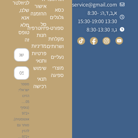
לניוזלטר
kalfonmedicalservice@gmail.com
אישור
כסא
שלנו,
א,ב,ד,ה: 8:30-
ההזמנה
גלגלים
אנא
13:30 15:30-19:00
סל
מלא
ספורט-פיזיוטרפיה
ג,ו: 8:30-13:30
טופס
חנות
מקלחת
זה
מדיניות
ושרותים
פרטיות
נעליים
ותנאי
מוצרי
שימוש
ספיגה
תנאי
מספר
רכישה
ישראלי:
הזינו
05…
(נוסיף
+972
אוטומטית).
מותר גם
להזין
+972…