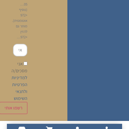
05…
(נוסיף
+972
אוטומטית).
מותר גם
להזין
+972…
אני
מסכים/ה
למדיניות
הפרטיות
ולתנאי
השימוש
עברית