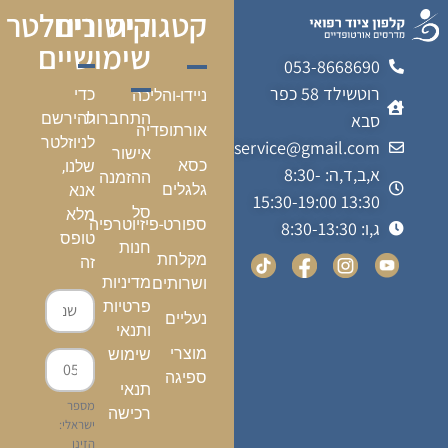
קטגוריה
קישורים
ניוזלטר
שימושיים
053-8668690
רוטשילד 58 כפר
כדי
ניידו-והליכה
התחברות
להירשם
סבא
אורתופדיה
לניוזלטר
kalfonmedicalservice@gmail.com
אישור
כסא
שלנו,
א,ב,ד,ה: 8:30-
ההזמנה
גלגלים
אנא
13:30 15:30-19:00
סל
מלא
ספורט-פיזיוטרפיה
ג,ו: 8:30-13:30
טופס
חנות
מקלחת
זה
מדיניות
ושרותים
פרטיות
נעליים
ותנאי
מוצרי
שימוש
ספיגה
תנאי
מספר
רכישה
ישראלי:
הזינו