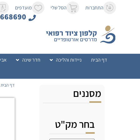
לתוכן
התחברות
הסל שלי
מועדפים
8668690
דף הבית
ניידות והליכה
חדר שינה
אביז
דף הבית
מסננים
בחר מק"ט