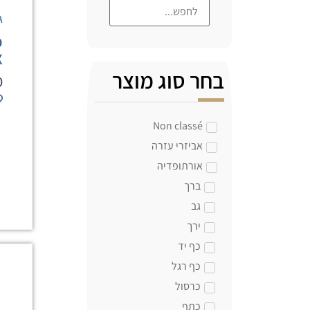
ג
כ
X
בחר סוג מוצר
0
Non classé
אביזרי עזרה
אורתופדיה
ברך
גב
ירך
כף יד
כף רגל
כרסול
כתף