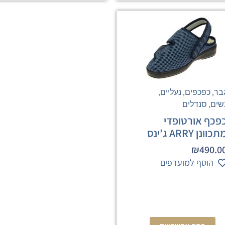
,
,
,
בר
כפכפים
נעליים
,
שים
סנדלים
פכף אורטופדי
כוונן ARRY ג’ינס
₪
490.0
הוסף למועדפים