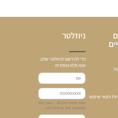
ם
ניוזלטר
ים
כדי להירשם לניוזלטר שלנו,
אנא מלא טופס זה
נה
יות ותנאי שימוש
מספר ישראלי: הזינו 05… (נוסיף +972
אוטומטית). מותר גם להזין +972…