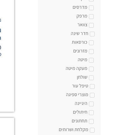
מדרסים
מרפק
נ
צוואר
נ
חדר שינה
a
כורסאות
0
מזרונים
מיטה
מעקה מיטה
שולחן
טיפל עור
מוצרי ספיגה
היגיינה
חיתולים
תחתונים
מקלחת ושרותים