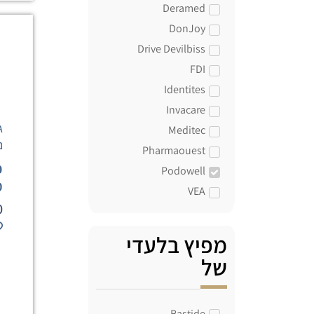
Deramed
DonJoy
Drive Devilbiss
FDI
Identites
Invacare
ג
Meditec
נ
Pharmaouest
כ
Podowell
מת
VEA
0
מפיץ בלעדי
של
Bastide