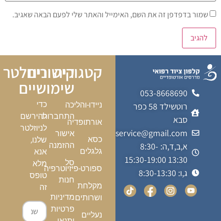
שמור בדפדפן זה את השם, האימייל והאתר שלי לפעם הבאה שאגיב.
קטגוריה
קישורים
ניוזלטר
שימושיים
053-8668690
כדי
ניידו-והליכה
רוטשילד 58 כפר
התחברות
להירשם
סבא
אורתופדיה
לניוזלטר
kalfonmedicalservice@gmail.com
אישור
כסא
שלנו,
א,ב,ד,ה: 8:30-
ההזמנה
גלגלים
אנא
13:30 15:30-19:00
סל
מלא
ספורט-פיזיוטרפיה
ג,ו: 8:30-13:30
טופס
חנות
מקלחת
זה
מדיניות
ושרותים
פרטיות
נעליים
ותנאי