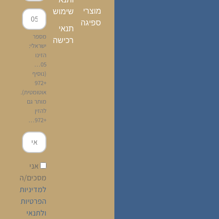
מוצרי
שימוש
ספיגה
תנאי
מספר
רכישה
ישראלי:
הזינו
05…
(נוסיף
+972
אוטומטית).
מותר גם
להזין
+972…
אני
מסכים/ה
למדיניות
הפרטיות
ולתנאי