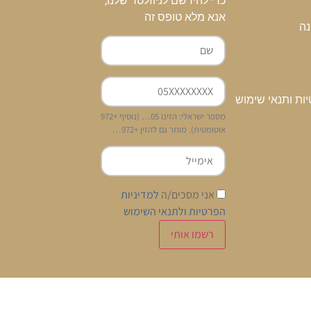
כדי להירשם לניוזלטר שלנו,
אנא מלא טופס זה
נה
יות ותנאי שימוש
מספר ישראלי: הזינו 05… (נוסיף +972
אוטומטית). מותר גם להזין +972…
אני מסכים/ה
למדיניות
הפרטיות ולתנאי השימוש