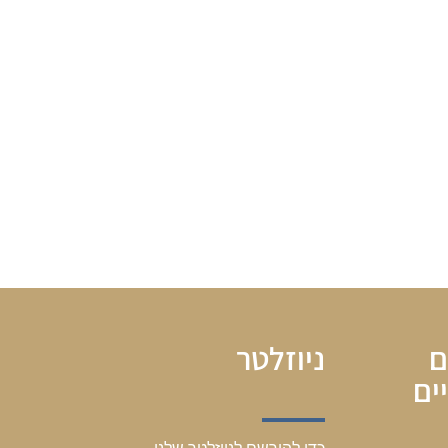
ם
ניוזלטר
ים