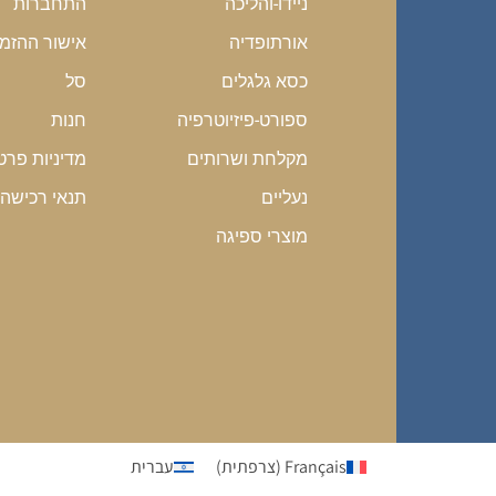
התחברות
ניידו-והליכה
אישור ההזמ
אורתופדיה
סל
כסא גלגלים
חנות
ספורט-פיזיוטרפיה
מדיניות פרט
מקלחת ושרותים
תנאי רכישה
נעליים
מוצרי ספיגה
Français
(
צרפתית
)
עברית