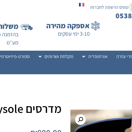
טופס הרשמה לחברות
053
אספקה מהירה
משלוח 
3-10 ימי עסקים
מע״מ
רי עזרה
אורתופדיה
מקלחת ושרותים
ספורט-פיזיוטרפי
מדרסים Steadysole