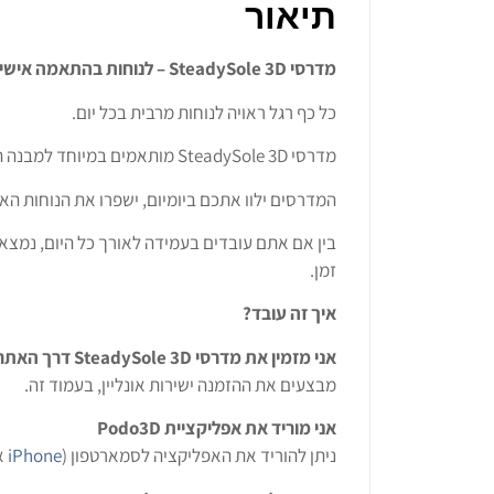
תיאור
מדרסי SteadySole 3D – לנוחות בהתאמה אישית, יום אחרי יום
כל כף רגל ראויה לנוחות מרבית בכל יום.
מדרסי SteadySole 3D מותאמים במיוחד למבנה הייחודי של כפות הרגליים שלכם, בזכות תהליך ייצור בהתאמה אישית בטכנולוגיית הדפסה תלת-ממדית מדויקת במיוחד.
המדרסים ילוו אתכם ביומיום, ישפרו את הנוחות האי
זמן.
איך זה עובד?
אני מזמין את מדרסי SteadySole 3D דרך האתר
מבצעים את ההזמנה ישירות אונליין, בעמוד זה.
אני מוריד את אפליקציית Podo3D
ניתן להוריד את האפליקציה לסמארטפון (
iPhone
א