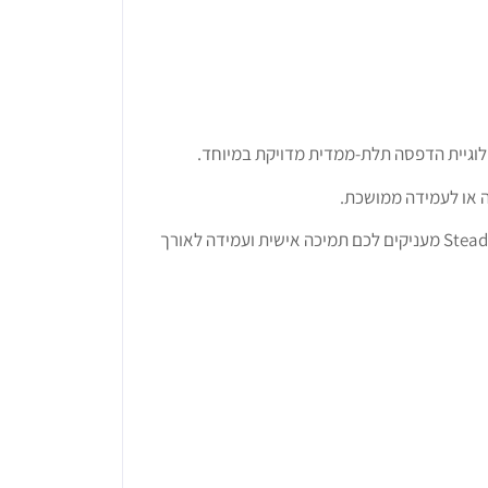
כה או לעמידה ממושכת.
בין אם אתם עובדים בעמידה לאורך כל היום, נמצאים בתנועה מתמדת או עוסקים בפעילות גופנית קבועה — מדרסי SteadySole 3D מעניקים לכם תמיכה אישית ועמידה לאורך