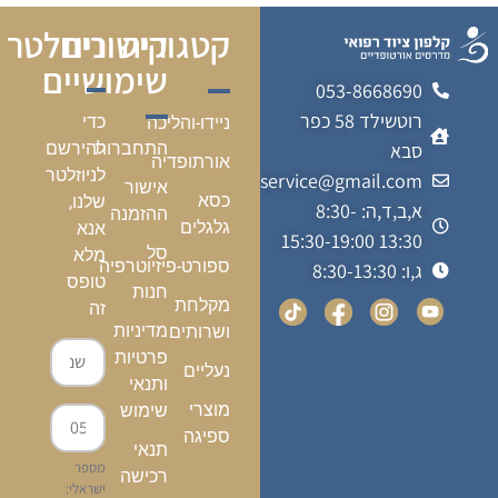
קטגוריה
קישורים
ניוזלטר
שימושיים
053-8668690
רוטשילד 58 כפר
כדי
ניידו-והליכה
התחברות
להירשם
סבא
אורתופדיה
לניוזלטר
kalfonmedicalservice@gmail.com
אישור
כסא
שלנו,
א,ב,ד,ה: 8:30-
ההזמנה
גלגלים
אנא
13:30 15:30-19:00
סל
מלא
ספורט-פיזיוטרפיה
ג,ו: 8:30-13:30
טופס
חנות
מקלחת
זה
מדיניות
ושרותים
פרטיות
נעליים
ותנאי
מוצרי
שימוש
ספיגה
תנאי
מספר
רכישה
ישראלי: