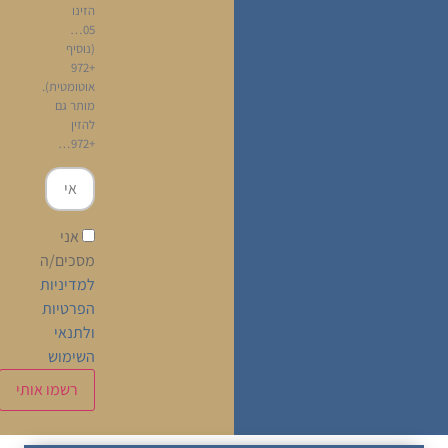
הזינו
05…
(נוסיף
+972
אוטומטית).
מותר גם
להזין
+972…
אני
מסכים/ה
למדיניות
הפרטיות
ולתנאי
השימוש