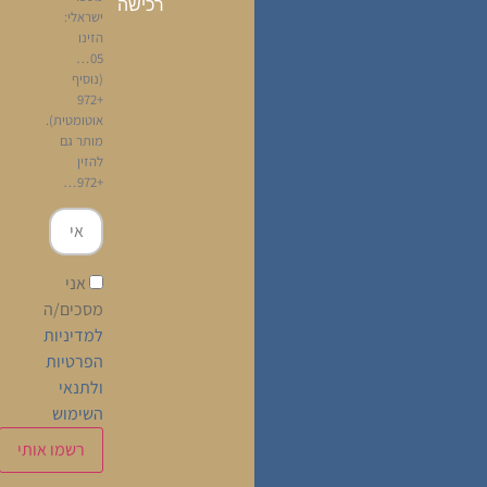
רכישה
ישראלי:
הזינו
05…
(נוסיף
+972
אוטומטית).
מותר גם
להזין
+972…
אני
מסכים/ה
למדיניות
הפרטיות
ולתנאי
השימוש