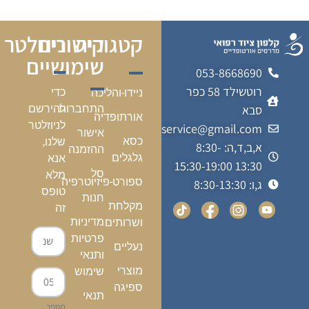
קטגוריה
קישורים
ניוזלטר
שימושיים
053-8668690
רוטשילד 58 כפר
כדי
ניידו-והליכה
התחברות
להירשם
סבא
אורתופדיה
לניוזלטר
kalfonmedicalservice@gmail.com
אישור
כסא
שלנו,
א,ב,ד,ה: 8:30-
ההזמנה
גלגלים
אנא
13:30 15:30-19:00
סל
מלא
ספורט-פיזיוטרפיה
ג,ו: 8:30-13:30
טופס
חנות
מקלחת
זה
מדיניות
ושרותים
פרטיות
נעליים
ותנאי
מוצרי
שימוש
ספיגה
תנאי
מספר