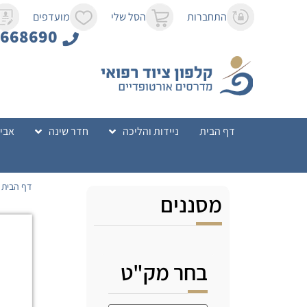
לתוכן
התחברות
הסל שלי
מועדפים
8668690
דף הבית
ניידות והליכה
חדר שינה
אביז
דף הבית
מסננים
בחר מק"ט