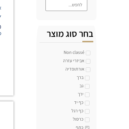
א
Y
0
בחר סוג מוצר
Non classé
אביזרי עזרה
אורתופדיה
ברך
גב
ירך
כף יד
כף רגל
כרסול
כתף