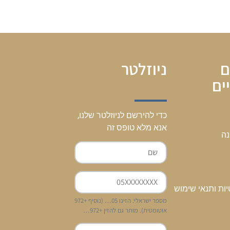
ם
ניוזלטר
ים
כדי להירשם לניוזלטר שלנו,
אנא מלא טופס זה
נה
יות ותנאי שימוש
מספר ישראלי: הזינו 05… (נוסיף +972
אוטומטית). מותר גם להזין +972…