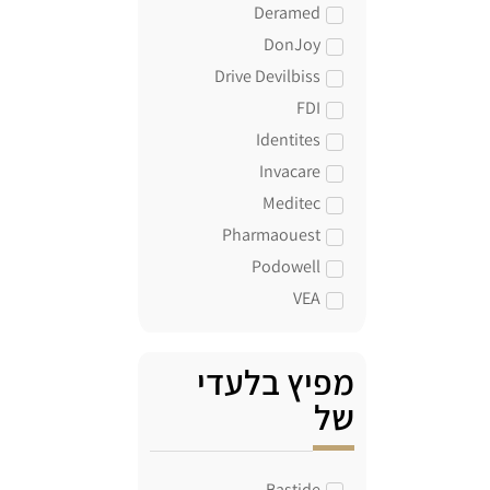
Deramed
DonJoy
Drive Devilbiss
FDI
Identites
Invacare
Meditec
Pharmaouest
Podowell
VEA
מפיץ בלעדי
של
Bastide