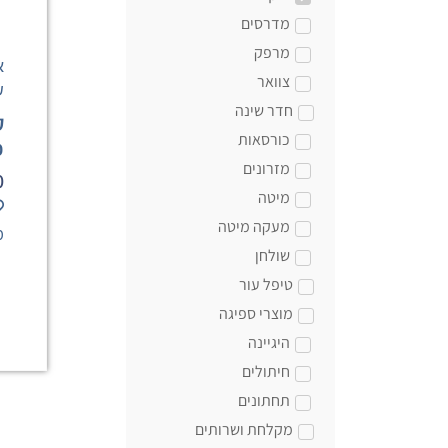
מדרסים
מרפק
א
צוואר
ש
חדר שינה
ק
כורסאות
כט
מזרונים
0
מיטה
מעקה מיטה
מק
שולחן
טיפל עור
מוצרי ספיגה
היגיינה
חיתולים
תחתונים
מקלחת ושרותים