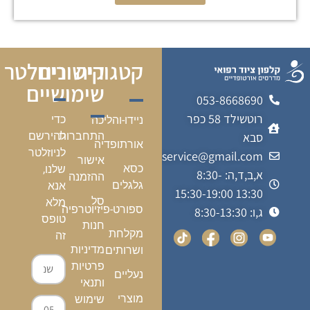
קטגוריה
קישורים
ניוזלטר
שימושיים
053-8668690
רוטשילד 58 כפר
כדי
ניידו-והליכה
התחברות
להירשם
סבא
אורתופדיה
לניוזלטר
kalfonmedicalservice@gmail.com
אישור
כסא
שלנו,
א,ב,ד,ה: 8:30-
ההזמנה
גלגלים
אנא
13:30 15:30-19:00
סל
מלא
ספורט-פיזיוטרפיה
ג,ו: 8:30-13:30
טופס
חנות
מקלחת
זה
מדיניות
ושרותים
פרטיות
נעליים
ותנאי
מוצרי
שימוש