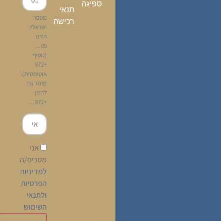
ספיגה
תנאי
מספר
רכישה
ישראלי:
הזינו
05…
(נוסיף
+972
אוטומטית).
מותר גם
להזין
+972…
אני
מסכים/ה
למדיניות
הפרטיות
ולתנאי
השימוש