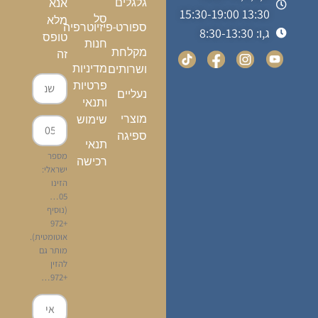
גלגלים
אנא
13:30 15:30-19:00
סל
מלא
ספורט-פיזיוטרפיה
ג,ו: 8:30-13:30
טופס
חנות
מקלחת
זה
מדיניות
ושרותים
פרטיות
נעליים
ותנאי
מוצרי
שימוש
ספיגה
תנאי
מספר
רכישה
ישראלי:
הזינו
05…
(נוסיף
+972
אוטומטית).
מותר גם
להזין
+972…