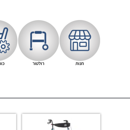
חנות
רולטור
כור