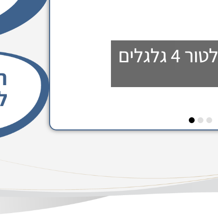
 קרסול קר-חם
ה
ל