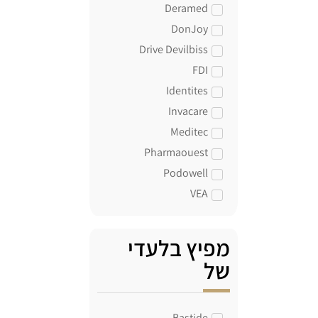
Deramed
DonJoy
Drive Devilbiss
FDI
Identites
Invacare
Meditec
Pharmaouest
Podowell
VEA
מפיץ בלעדי
של
Bastide