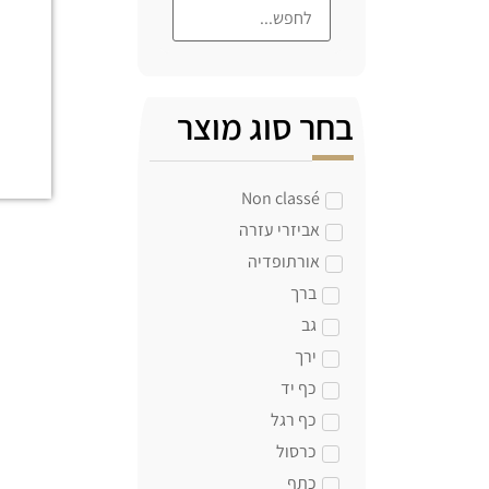
בחר סוג מוצר
Non classé
אביזרי עזרה
אורתופדיה
ברך
גב
ירך
כף יד
כף רגל
כרסול
כתף