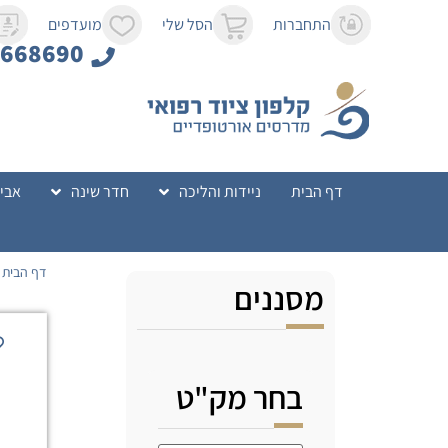
לתוכן
התחברות
הסל שלי
מועדפים
8668690
דף הבית
ניידות והליכה
חדר שינה
אביז
דף הבית
מסננים
בחר מק"ט