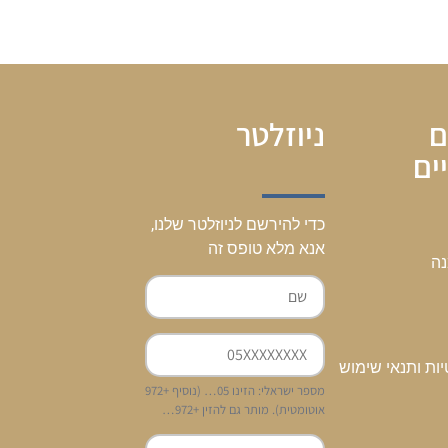
ם
ניוזלטר
ים
כדי להירשם לניוזלטר שלנו,
אנא מלא טופס זה
נה
יות ותנאי שימוש
מספר ישראלי: הזינו 05… (נוסיף +972
אוטומטית). מותר גם להזין +972…